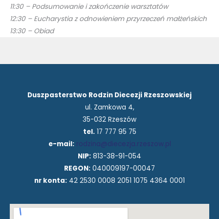
11:30 – Podsumowanie i zakończenie warsztatów
12:30 – Eucharystia z odnowieniem przyrzeczeń małżeńskich
13:30 – Obiad
Duszpasterstwo Rodzin Diecezji Rzeszowskiej
ul. Zamkowa 4,
35-032 Rzeszów
tel.
17 777 95 75
e-mail:
rodzina@diecezja.rzeszow.pl
NIP:
813-38-91-054
REGON:
040009197-00047
nr konta:
42 2530 0008 2051 1075 4364 0001