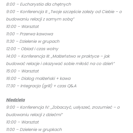
8:00 – Eucharystia dla chętnych
9:00 – Konferencja II:
„
Twoje szczęście zależy od Ciebie – o
budowaniu relacji z samym sobą”
10:00 – Warsztat
11:00 – Przerwa kawowa
11:30 – Dzielenie w grupach
12:00 – Obiad i czas wolny
14:00 – Konferencja III:
„
Małżeństwo w praktyce – jak
budować relacje i okazywać sobie miłość na co dzień”
15:00 – Warsztat
16:00 – Dialog małżeński + kawa
17:30 – Integracja (grill) + czas Q
&
A
Niedziela
9:00 – Konferencja IV:
„
Zobaczyć, usłyszeć, zrozumieć – o
budowaniu relacji z dziećmi”
10:00 – Warsztat
11:00 – Dzielenie w grupkach