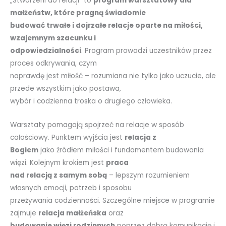
„Stworzeni do relacji” to
program warsztatowy dla
małżeństw, które pragną świadomie
budować trwałe i dojrzałe relacje oparte na miłości,
wzajemnym szacunku i
odpowiedzialności
. Program prowadzi uczestników przez
proces odkrywania, czym
naprawdę jest miłość – rozumiana nie tylko jako uczucie, ale
przede wszystkim jako postawa,
wybór i codzienna troska o drugiego człowieka.
Warsztaty pomagają spojrzeć na relacje w sposób
całościowy. Punktem wyjścia jest
relacja z
Bogiem
jako źródłem miłości i fundamentem budowania
więzi. Kolejnym krokiem jest
praca
nad relacją z samym sobą
– lepszym rozumieniem
własnych emocji, potrzeb i sposobu
przeżywania codzienności. Szczególne miejsce w programie
zajmuje
relacja małżeńska
oraz
budowanie więzi rodzinnych
poprzez dobrą komunikację i