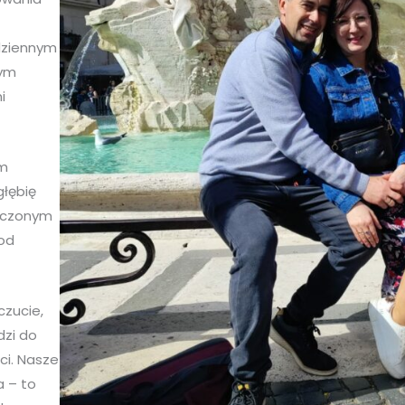
dziennym
nym
i
ym
łębię
eczonym
od
czucie,
dzi do
ci. Nasze
a – to