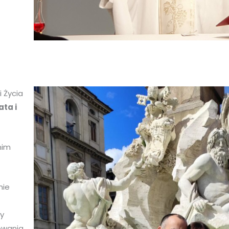
 Życia
ata i
nim
nie
y
owania