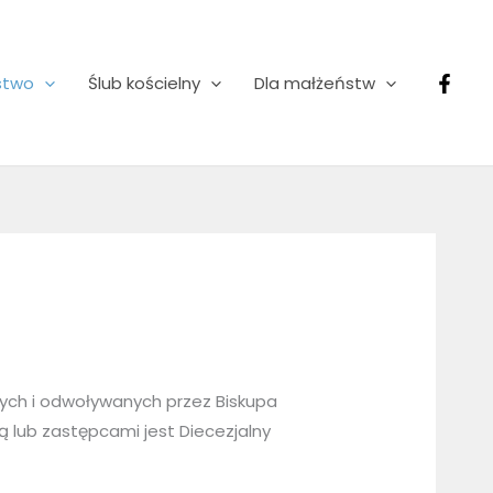
stwo
Ślub kościelny
Dla małżeństw
nych i odwoływanych przez Biskupa
ą lub zastępcami jest Diecezjalny