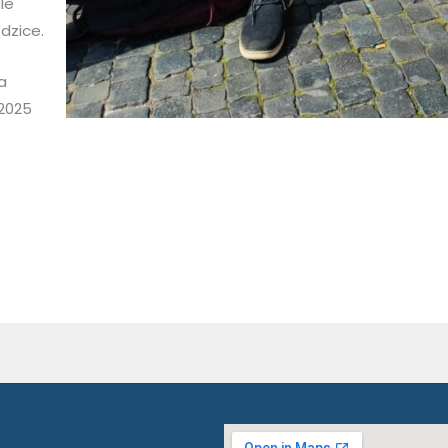
le
odzice.
a
2025