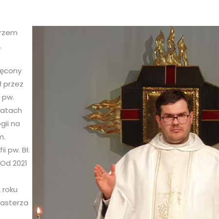
erzem
k
.
ięcony
ł przez
i pw.
latach
gii na
m.
i pw. Bł.
 Od 2021
 roku
pasterza