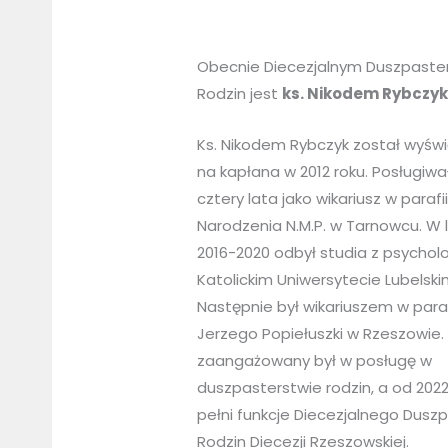
Obecnie Diecezjalnym Duszpast
Rodzin jest
ks. Nikodem Rybczy
Ks. Nikodem Rybczyk został wyśw
na kapłana w 2012 roku. Posługiwa
cztery lata jako wikariusz w parafi
Narodzenia N.M.P. w Tarnowcu. W 
2016-2020 odbył studia z psycholo
Katolickim Uniwersytecie Lubelski
Następnie był wikariuszem w parafi
Jerzego Popiełuszki w Rzeszowie.
zaangażowany był w posługę w
duszpasterstwie rodzin, a od 2022
pełni funkcje Diecezjalnego Dusz
Rodzin Diecezji Rzeszowskiej.