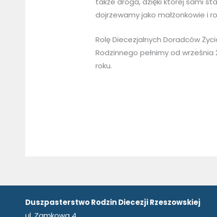
także droga, dzięki której sami sta
dojrzewamy jako małżonkowie i r
Rolę Diecezjalnych Doradców Życi
Rodzinnego pełnimy od września 
roku.
Duszpasterstwo Rodzin Diecezji Rzeszowskiej
ul. Zamkowa 4,