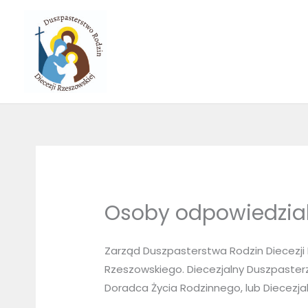
Skip
to
content
Osoby odpowiedzia
Zarząd Duszpasterstwa Rodzin Diecezji
Rzeszowskiego. Diecezjalny Duszpasterz
Doradca Życia Rodzinnego, lub Diecezj