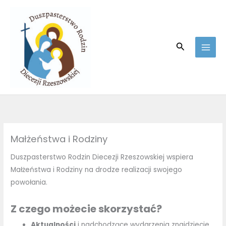
Skip
to
content
Search
Małżeństwa i Rodziny
Duszpasterstwo Rodzin Diecezji Rzeszowskiej wspiera
Małżeństwa i Rodziny na drodze realizacji swojego
powołania.
Z czego możecie skorzystać?
Aktualności
i nadchodzące wydarzenia znajdziecie