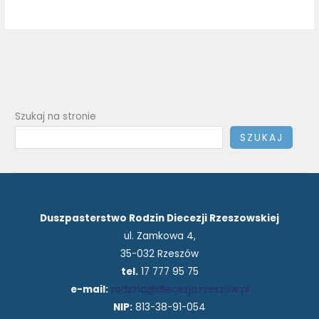
Szukaj na stronie
SZUKAJ
Duszpasterstwo Rodzin Diecezji Rzeszowskiej
ul. Zamkowa 4,
35-032 Rzeszów
tel.
17 777 95 75
e-mail:
rodzina@diecezja.rzeszow.pl
NIP:
813-38-91-054